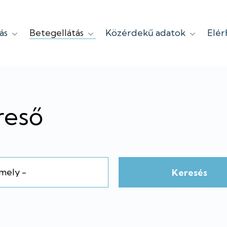
ás
Betegellátás
Közérdekű adatok
Elé
reső