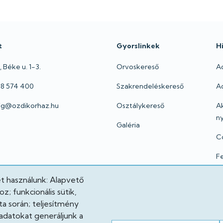
t
Gyorslinkek
H
 Béke u. 1-3.
Orvoskereső
A
 48 574 400
Szakrendeléskereső
Ad
oig@ozdikorhaz.hu
Osztálykereső
A
ny
Galéria
C
Fe
I
et használunk: Alapvető
; funkcionális sütik,
Jo
a során; teljesítmény
adatokat generáljunk a