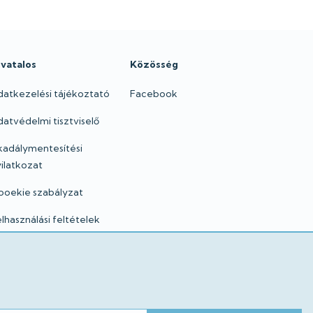
ivatalos
Közösség
datkezelési tájékoztató
Facebook
atvédelmi tisztviselő
kadálymentesítési
ilatkozat
ooekie szabályzat
lhasználási feltételek
mpresszum
gi nyilatkozatok