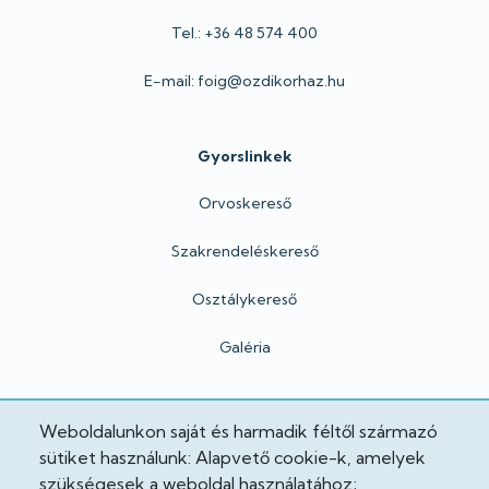
Tel.: +36 48 574 400
E-mail: foig@ozdikorhaz.hu
Gyorslinkek
Orvoskereső
Szakrendeléskereső
Osztálykereső
Galéria
Hivatalos
Weboldalunkon saját és harmadik féltől származó
sütiket használunk: Alapvető cookie-k, amelyek
Adatkezelési tájékoztató
szükségesek a weboldal használatához;