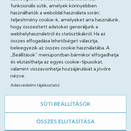
funkcionális sütik, amelyek könnyebben
Adatvédelmi tisztviselő
használhatók a weboldal használata során;
teljesítmény cookie-k, amelyeket arra használunk,
Akadálymentesítési nyilatkozat
hogy összesített adatokat generáljunk a
Cooekie szabályzat
webhelyhasználatról és statisztikákról. Ha az
összes elfogadása lehetőséget választja,
Felhasználási feltételek
beleegyezik az összes cookie használatába. A
„Beállítások” menüpontban bármikor elfogadhatja
Impresszum
és elutasíthatja az egyes cookie-típusokat,
valamint visszavonhatja hozzájárulását a jövőre
Jogi nyilatkozatok
nézve.
Adatvédelmi tájékoztató
Közösség
SÜTI BEÁLLÍTÁSOK
Facebook
ÖSSZES ELUTASÍTÁSA
A weboldal fejlesztés alatt áll!