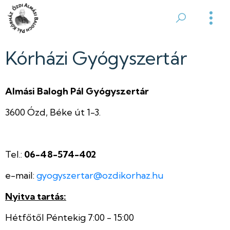
Ugrás
a
Ózdi
tartalomra
Almási
Kórházi Gyógyszertár
Balogh
Almási Balogh Pál Gyógyszertár
Pál
3600 Ózd, Béke út 1-3.
Kórház
Tel.:
06-48-574-402
e-mail:
gyogyszertar@ozdikorhaz.hu
Nyitva tartás:
Hétfőtől Péntekig 7:00 - 15:00