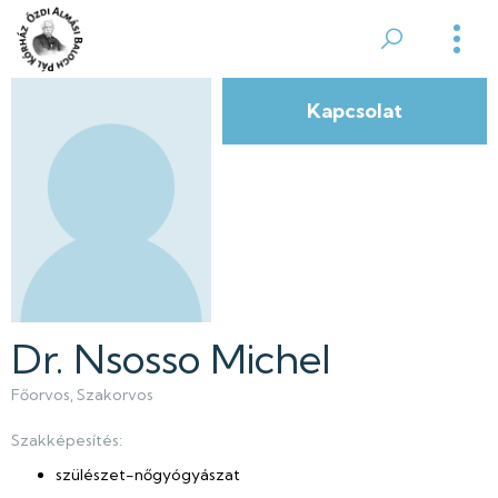
Ugrás
a
Ózdi
tartalomra
Almási
Kapcsolat
Balogh
Pál
Kórház
Dr. Nsosso Michel
Főorvos
Szakorvos
Szakképesítés:
szülészet-nőgyógyászat