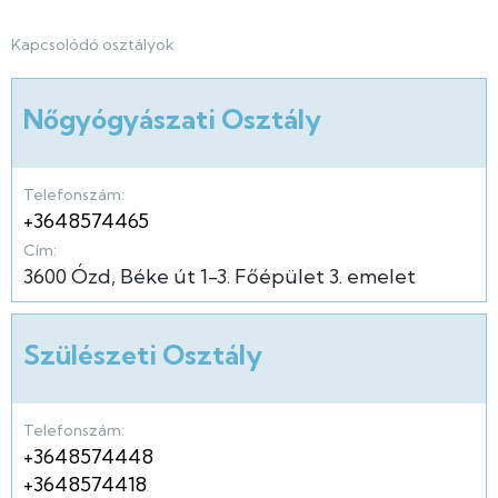
Kapcsolódó osztályok
Nőgyógyászati Osztály
Telefonszám:
+3648574465
Cím:
3600
Ózd
Béke út
1-3.
Főépület
3. emelet
Szülészeti Osztály
Telefonszám:
+3648574448
+3648574418