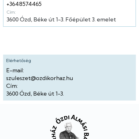
+3648574465
Cím:
3600
Ózd
Béke út
1-3.
Főépület
3. emelet
Elérhetőség
E-mail:
szuleszet@ozdikorhaz.hu
Cím:
3600
Ózd
Béke út
1-3.
Lábléc