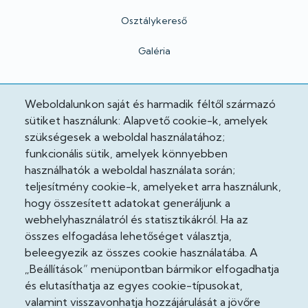
Osztálykereső
Galéria
Hivatalos
Weboldalunkon saját és harmadik féltől származó
sütiket használunk: Alapvető cookie-k, amelyek
Adatkezelési tájékoztató
szükségesek a weboldal használatához;
funkcionális sütik, amelyek könnyebben
Adatvédelmi tisztviselő
használhatók a weboldal használata során;
teljesítmény cookie-k, amelyeket arra használunk,
Akadálymentesítési nyilatkozat
hogy összesített adatokat generáljunk a
Cooekie szabályzat
webhelyhasználatról és statisztikákról. Ha az
összes elfogadása lehetőséget választja,
Felhasználási feltételek
beleegyezik az összes cookie használatába. A
„Beállítások” menüpontban bármikor elfogadhatja
Impresszum
és elutasíthatja az egyes cookie-típusokat,
valamint visszavonhatja hozzájárulását a jövőre