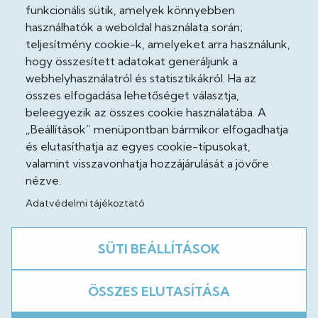
funkcionális sütik, amelyek könnyebben
Adatvédelmi tisztviselő
használhatók a weboldal használata során;
teljesítmény cookie-k, amelyeket arra használunk,
Akadálymentesítési nyilatkozat
hogy összesített adatokat generáljunk a
Cooekie szabályzat
webhelyhasználatról és statisztikákról. Ha az
összes elfogadása lehetőséget választja,
Felhasználási feltételek
beleegyezik az összes cookie használatába. A
„Beállítások” menüpontban bármikor elfogadhatja
Impresszum
és elutasíthatja az egyes cookie-típusokat,
valamint visszavonhatja hozzájárulását a jövőre
Jogi nyilatkozatok
nézve.
Adatvédelmi tájékoztató
Közösség
SÜTI BEÁLLÍTÁSOK
Facebook
ÖSSZES ELUTASÍTÁSA
A weboldal fejlesztés alatt áll!