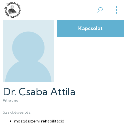
Ugrás
a
Ózdi
tartalomra
Almási
Kapcsolat
Balogh
Pál
Kórház
Dr. Csaba Attila
Főorvos
Szakképesítés:
mozgásszervi rehabilitáció