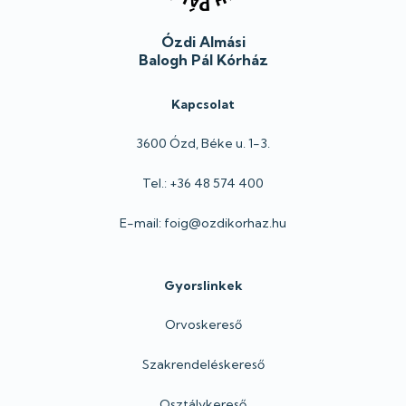
Ózdi Almási
Balogh Pál Kórház
Kapcsolat
3600 Ózd, Béke u. 1-3.
Tel.: +36 48 574 400
E-mail: foig@ozdikorhaz.hu
Gyorslinkek
Orvoskereső
Szakrendeléskereső
Osztálykereső