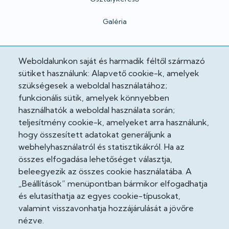
Galéria
Hivatalos
Weboldalunkon saját és harmadik féltől származó
sütiket használunk: Alapvető cookie-k, amelyek
Adatkezelési tájékoztató
szükségesek a weboldal használatához;
funkcionális sütik, amelyek könnyebben
Adatvédelmi tisztviselő
használhatók a weboldal használata során;
teljesítmény cookie-k, amelyeket arra használunk,
Akadálymentesítési nyilatkozat
hogy összesített adatokat generáljunk a
Cooekie szabályzat
webhelyhasználatról és statisztikákról. Ha az
összes elfogadása lehetőséget választja,
Felhasználási feltételek
beleegyezik az összes cookie használatába. A
„Beállítások” menüpontban bármikor elfogadhatja
Impresszum
és elutasíthatja az egyes cookie-típusokat,
valamint visszavonhatja hozzájárulását a jövőre
Jogi nyilatkozatok
nézve.