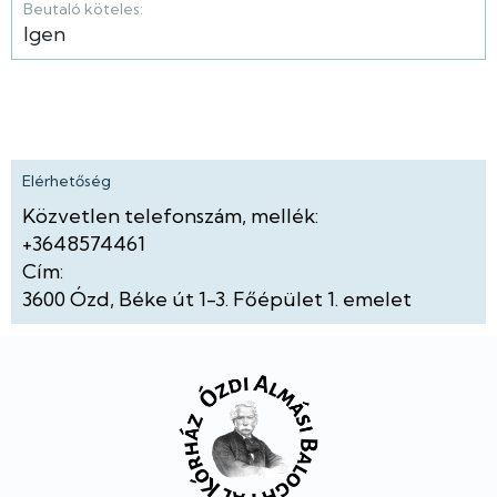
Beutaló köteles:
Igen
Elérhetőség
Közvetlen telefonszám, mellék:
+3648574461
Cím:
3600
Ózd
Béke út
1-3.
Főépület
1. emelet
Lábléc