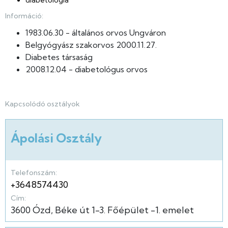
diabetológia
Információ:
1983.06.30 - általános orvos Ungváron
Belgyógyász szakorvos 2000.11.27.
Diabetes társaság
2008.12.04 - diabetológus orvos
Kapcsolódó osztályok
Ápolási Osztály
Telefonszám:
+3648574430
Cím:
3600
Ózd
Béke út
1-3.
Főépület
-1. emelet