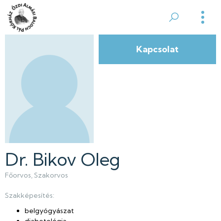
Ugrás
a
Ózdi
tartalomra
Almási
Kapcsolat
Balogh
Pál
Kórház
Dr. Bikov Oleg
Főorvos
Szakorvos
Szakképesítés:
belgyógyászat