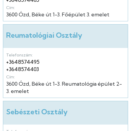
Cím:
3600
Ózd
Béke út
1-3.
Főépület
3. emelet
Reumatológiai Osztály
Telefonszám:
+3648574495
+3648574403
Cím:
3600
Ózd
Béke út
1-3.
Reumatológia épület
2-
3. emelet
Sebészeti Osztály