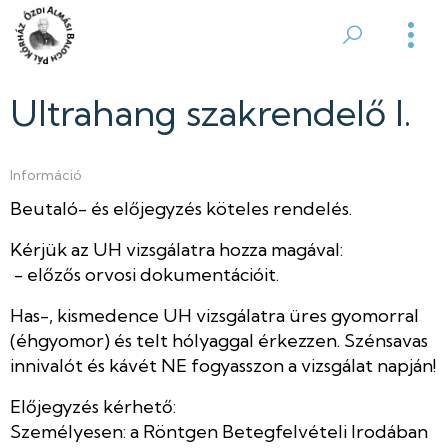
Ugrás
a
Ózdi
tartalomra
Almási
Ultrahang szakrendelő I.
Balogh
Információ
Pál
Beutaló- és előjegyzés köteles rendelés.
Kórház
Kérjük az UH vizsgálatra hozza magával:
- előzős orvosi dokumentációit.
Has-, kismedence UH vizsgálatra üres gyomorral
(éhgyomor) és telt hólyaggal érkezzen. Szénsavas
innivalót és kávét NE fogyasszon a vizsgálat napján!
Előjegyzés kérhető:
Személyesen: a Röntgen Betegfelvételi Irodában