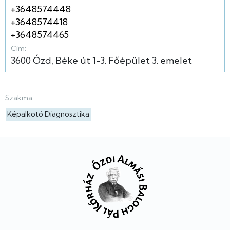
+3648574448
+3648574418
+3648574465
Cím:
3600
Ózd
Béke út
1-3.
Főépület
3. emelet
Szakma
Képalkotó Diagnosztika
Lábléc