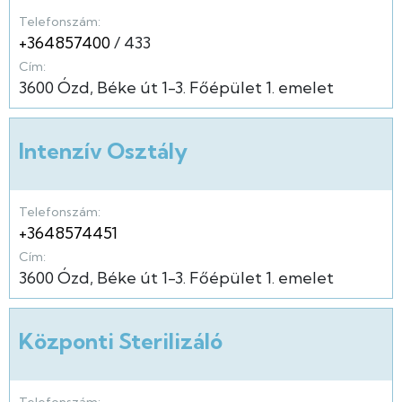
Telefonszám:
+364857400
433
Cím:
3600
Ózd
Béke út
1-3.
Főépület
1. emelet
Intenzív Osztály
Telefonszám:
+3648574451
Cím:
3600
Ózd
Béke út
1-3.
Főépület
1. emelet
Központi Sterilizáló
Telefonszám: