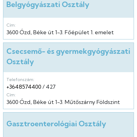
Belgyógyászati Osztály
Cím:
3600
Ózd
Béke út
1-3.
Főépület
1. emelet
Csecsemő- és gyermekgyógyászati
Osztály
Telefonszám:
+3648574400
427
Cím:
3600
Ózd
Béke út
1-3.
Műtőszárny
Földszint
Gasztroenterológiai Osztály