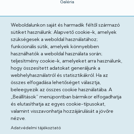
Galéria
Hivatalos
Weboldalunkon saját és harmadik féltől származó
sütiket használunk: Alapvető cookie-k, amelyek
Adatkezelési tájékoztató
szükségesek a weboldal használatához;
funkcionális sütik, amelyek könnyebben
Adatvédelmi tisztviselő
használhatók a weboldal használata során;
teljesítmény cookie-k, amelyeket arra használunk,
Akadálymentesítési nyilatkozat
hogy összesített adatokat generáljunk a
Cooekie szabályzat
webhelyhasználatról és statisztikákról. Ha az
összes elfogadása lehetőséget választja,
Felhasználási feltételek
beleegyezik az összes cookie használatába. A
„Beállítások” menüpontban bármikor elfogadhatja
Impresszum
és elutasíthatja az egyes cookie-típusokat,
valamint visszavonhatja hozzájárulását a jövőre
Jogi nyilatkozatok
nézve.
Adatvédelmi tájékoztató