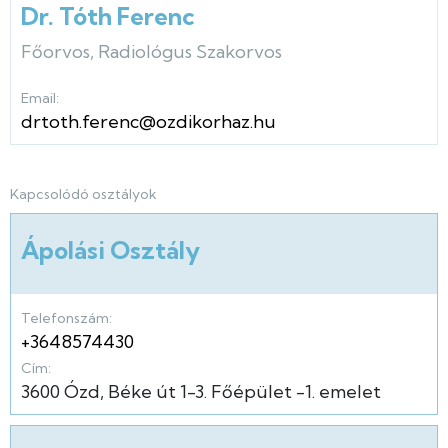
Dr. Tóth Ferenc
Főorvos, Radiológus Szakorvos
Email:
drtoth.ferenc@ozdikorhaz.hu
Kapcsolódó osztályok
Ápolási Osztály
Telefonszám:
+3648574430
Cím:
3600
Ózd
Béke út
1-3.
Főépület
-1. emelet