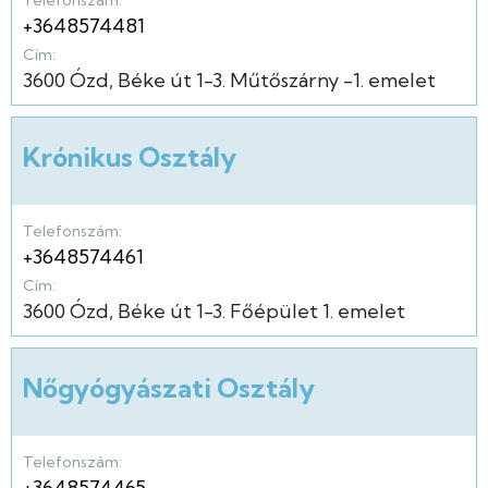
+3648574481
Cím:
3600
Ózd
Béke út
1-3.
Műtőszárny
-1. emelet
Krónikus Osztály
Telefonszám:
+3648574461
Cím:
3600
Ózd
Béke út
1-3.
Főépület
1. emelet
Nőgyógyászati Osztály
Telefonszám:
+3648574465