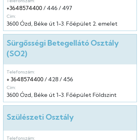
Telefonszám:
+3648574400
446
497
Cím:
3600
Ózd
Béke út
1-3.
Főépület
2. emelet
Sürgősségi Betegellátó Osztály
(SO2)
Telefonszám:
+ 3648574400
428
456
Cím:
3600
Ózd
Béke út
1-3.
Főépület
Földszint
Szülészeti Osztály
Telefonszám: