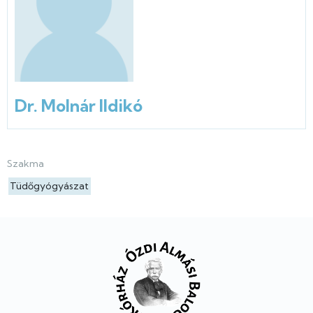
Dr. Molnár Ildikó
Szakma
Tüdőgyógyászat
Lábléc