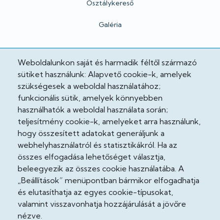
Osztálykereső
Galéria
Hivatalos
Weboldalunkon saját és harmadik féltől származó
sütiket használunk: Alapvető cookie-k, amelyek
Adatkezelési tájékoztató
szükségesek a weboldal használatához;
funkcionális sütik, amelyek könnyebben
Adatvédelmi tisztviselő
használhatók a weboldal használata során;
teljesítmény cookie-k, amelyeket arra használunk,
Akadálymentesítési nyilatkozat
hogy összesített adatokat generáljunk a
Cooekie szabályzat
webhelyhasználatról és statisztikákról. Ha az
összes elfogadása lehetőséget választja,
Felhasználási feltételek
beleegyezik az összes cookie használatába. A
„Beállítások” menüpontban bármikor elfogadhatja
Impresszum
és elutasíthatja az egyes cookie-típusokat,
valamint visszavonhatja hozzájárulását a jövőre
Jogi nyilatkozatok
nézve.