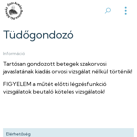
Ugrás
a
Ózdi
tartalomra
Almási
Tüdőgondozó
Balogh
Információ
Pál
Tartósan gondozott betegek szakorvosi
Kórház
javaslatának kiadás orvosi vizsgálat nélkül történik!
FIGYELEM a műtét előtti légzésfunkció
vizsgálatok beutaló köteles vizsgálatok!
Elérhetőség