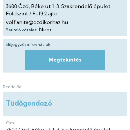
3600
Ózd
Béke út
1-3.
Szakrendelő épület
Földszint
F-19.2 ajtó
volf.anita@ozdikorhaz.hu
Nem
Beutaló köteles:
Előjegyzés információk
Megtekintés
Rendelők
Tüdőgondozó
Cím:
3600
Ózd
Béke út
1-3.
Szakrendelő épület