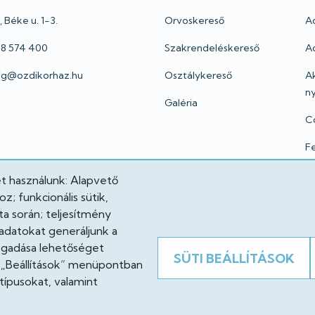
 Béke u. 1-3.
Orvoskereső
A
 48 574 400
Szakrendeléskereső
Ad
oig@ozdikorhaz.hu
Osztálykereső
A
ny
Galéria
C
Fe
I
et használunk: Alapvető
; funkcionális sütik,
Jo
a során; teljesítmény
adatokat generáljunk a
fogadása lehetőséget
SÜTI BEÁLLÍTÁSOK
A „Beállítások” menüpontban
típusokat, valamint