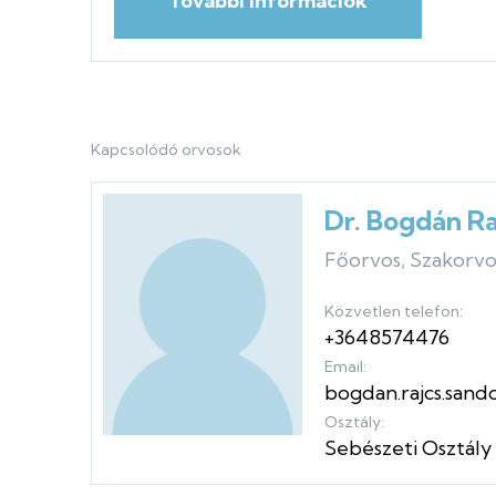
További információk
Kapcsolódó orvosok
Dr. Bogdán R
Főorvos, Szakorvo
Közvetlen telefon:
+3648574476
Email:
bogdan.rajcs.san
Osztály:
Sebészeti Osztály