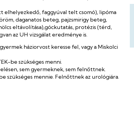
tt elhelyezkedő, faggyúval telt csomó), lipóma
 köröm, daganatos beteg, pajzsmirigy beteg,
ölcs eltávolítása),góckutatás, protézis (térd,
egvan az UH vizsgálat eredménye is.
gyermek háziorvost keresse fel, vagy a Miskolci
YEK-be szükséges menni.
elésen, sem gyermeknek, sem felnőttnek.
 szükséges mennie. Felnőttnek az urológiára.