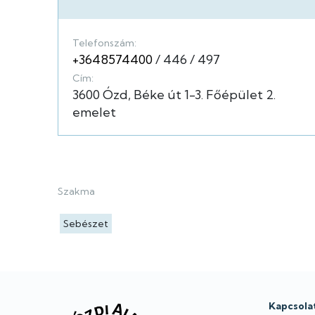
Telefonszám:
+3648574400
446
497
Cím:
3600
Ózd
Béke út
1-3.
Főépület
2.
emelet
Szakma
Sebészet
Lábléc
Kapcsola