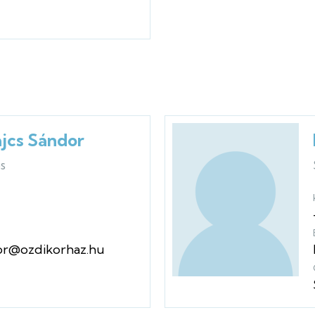
ajcs Sándor
s
dor@ozdikorhaz.hu