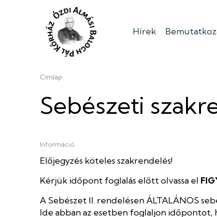
Ugrás
a
tartalomra
Hírek
Bemutatkoz
Ózdi
Almási
Morzsa
Címlap
Balogh
Sebészeti szakre
Pál
Információ
Kórház
Előjegyzés köteles szakrendelés!
Kérjük időpont foglalás előtt olvassa el
FIG
A Sebészet II. rendelésen ÁLTALÁNOS sebész
Ide abban az esetben foglaljon időpontot, h