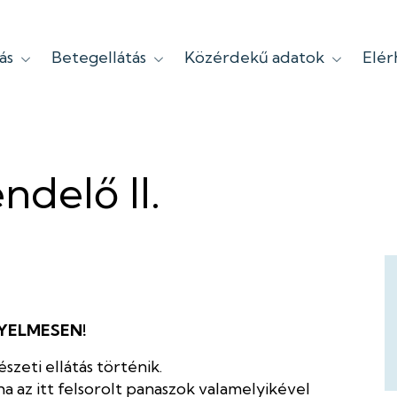
ás
Betegellátás
Közérdekű adatok
Elé
ndelő II.
YELMESEN!
eti ellátás történik.
a az itt felsorolt panaszok valamelyikével