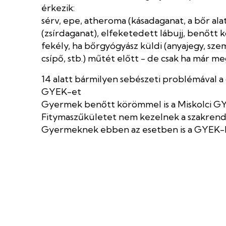
érkezik:
sérv, epe, atheroma (kásadaganat, a bőr ala
(zsírdaganat), elfeketedett lábujj, benőtt
fekély, ha bőrgyógyász küldi (anyajegy, szem
csípő, stb.) műtét előtt - de csak ha már m
14 alatt bármilyen sebészeti problémával a 
GYEK-et
Gyermek benőtt körömmel is a Miskolci G
Fitymaszűkületet nem kezelnek a szakrend
Gyermeknek ebben az esetben is a GYEK-be