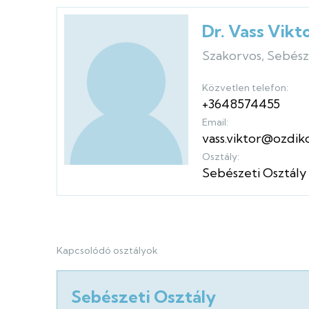
Dr. Vass Vikt
Szakorvos, Sebész
Közvetlen telefon:
+3648574455
Email:
vass.viktor@ozdik
Osztály:
Sebészeti Osztály
Kapcsolódó osztályok
Sebészeti Osztály