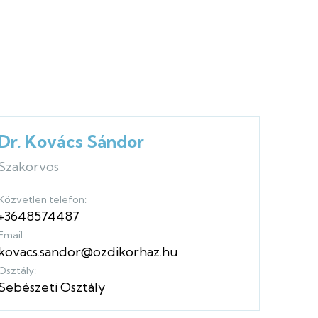
Dr. Kovács Sándor
Szakorvos
Közvetlen telefon:
+3648574487
Email:
kovacs.sandor@ozdikorhaz.hu
Osztály:
Sebészeti Osztály