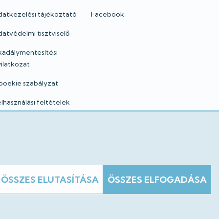
datkezelési tájékoztató
Facebook
atvédelmi tisztviselő
kadálymentesítési
ilatkozat
ooekie szabályzat
lhasználási feltételek
mpresszum
gi nyilatkozatok
ÖSSZES ELUTASÍTÁSA
ÖSSZES ELFOGADÁSA