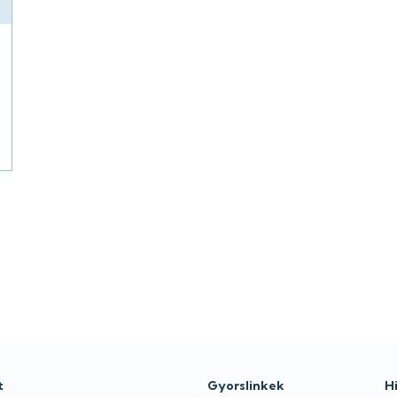
t
Gyorslinkek
H