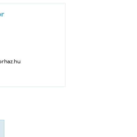
or
orhaz.hu