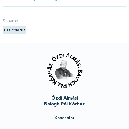
Szakma
Pszichiátria
Lábléc
Ózdi Almási
Balogh Pál Kórház
Kapcsolat