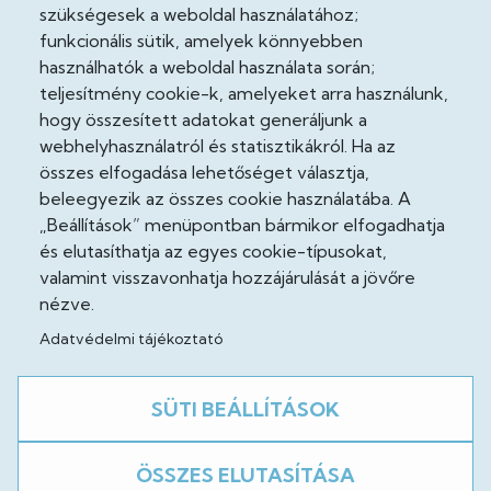
Adatkezelési tájékoztató
szükségesek a weboldal használatához;
funkcionális sütik, amelyek könnyebben
Adatvédelmi tisztviselő
használhatók a weboldal használata során;
teljesítmény cookie-k, amelyeket arra használunk,
Akadálymentesítési nyilatkozat
hogy összesített adatokat generáljunk a
Cooekie szabályzat
webhelyhasználatról és statisztikákról. Ha az
összes elfogadása lehetőséget választja,
Felhasználási feltételek
beleegyezik az összes cookie használatába. A
„Beállítások” menüpontban bármikor elfogadhatja
Impresszum
és elutasíthatja az egyes cookie-típusokat,
valamint visszavonhatja hozzájárulását a jövőre
Jogi nyilatkozatok
nézve.
Adatvédelmi tájékoztató
Közösség
SÜTI BEÁLLÍTÁSOK
Facebook
ÖSSZES ELUTASÍTÁSA
A weboldal fejlesztés alatt áll!