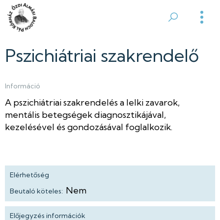
Ugrás
a
Ózdi
tartalomra
Almási
Pszichiátriai szakrendelő
Balogh
Információ
Pál
A pszichiátriai szakrendelés a lelki zavarok,
Kórház
mentális betegségek diagnosztikájával,
kezelésével és gondozásával foglalkozik.
Elérhetőség
Nem
Beutaló köteles:
Előjegyzés információk