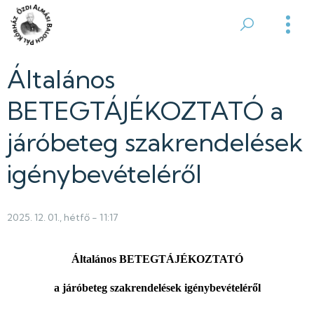
Ugrás
a
Ózdi
tartalomra
Almási
Általános
Balogh
BETEGTÁJÉKOZTATÓ a
Pál
járóbeteg szakrendelések
Kórház
igénybevételéről
2025. 12. 01., hétfő - 11:17
Általános BETEGTÁJÉKOZTATÓ
a járóbeteg szakrendelések igénybevételéről