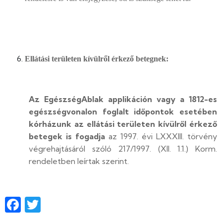
Ellátási területen kívülről érkező betegnek:
Az EgészségAblak applikáción vagy a 1812-es
egészségvonalon foglalt időpontok esetében
kórházunk az ellátási területen kívülről érkező
betegek is fogadja
az 1997. évi LXXXIII. törvény
végrehajtásáról szóló 217/1997. (XII. 1.1.) Korm.
rendeletben leírtak szerint.
Facebook
Twitter