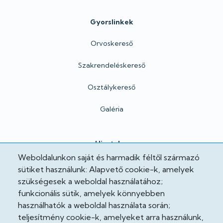
Gyorslinkek
Orvoskereső
Szakrendeléskereső
Osztálykereső
Galéria
Hivatalos
Weboldalunkon saját és harmadik féltől származó
Adatkezelési tájékoztató
sütiket használunk: Alapvető cookie-k, amelyek
szükségesek a weboldal használatához;
Adatvédelmi tisztviselő
funkcionális sütik, amelyek könnyebben
használhatók a weboldal használata során;
Akadálymentesítési nyilatkozat
teljesítmény cookie-k, amelyeket arra használunk,