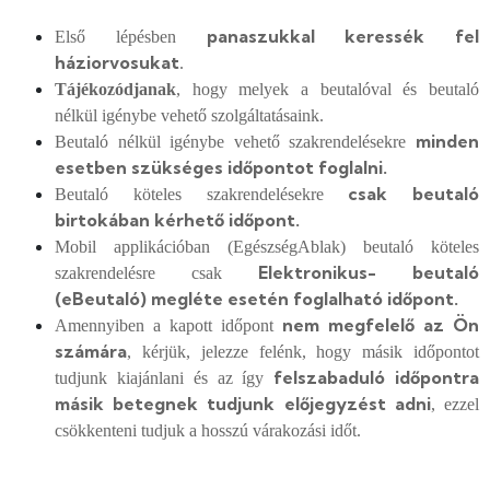
panaszukkal keressék fel
Első lépésben
háziorvosukat
.
Tájékozódjanak
, hogy melyek a beutalóval és beutaló
nélkül igénybe vehető szolgáltatásaink.
minden
Beutaló nélkül igénybe vehető szakrendelésekre
esetben szükséges időpontot foglalni.
csak beutaló
Beutaló köteles szakrendelésekre
birtokában kérhető időpont.
Mobil applikációban (EgészségAblak) beutaló köteles
Elektronikus- beutaló
szakrendelésre csak
(eBeutaló) megléte esetén foglalható időpont.
nem megfelelő az Ön
Amennyiben a kapott időpont
számára
, kérjük, jelezze felénk, hogy másik időpontot
felszabaduló időpontra
tudjunk kiajánlani és az így
másik betegnek tudjunk előjegyzést adni
, ezzel
csökkenteni tudjuk a hosszú várakozási időt.