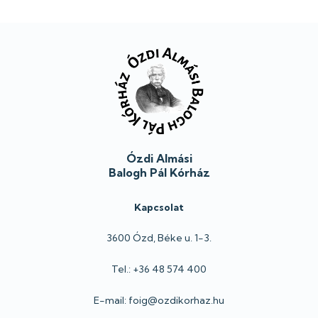
Lábléc
Ózdi Almási
Balogh Pál Kórház
Kapcsolat
3600 Ózd, Béke u. 1-3.
Tel.: +36 48 574 400
E-mail: foig@ozdikorhaz.hu