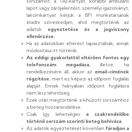
sorszámot, a TAJ-kártyát, korábbi ambuláns
lapot vagy zárójelentést, személyi igazolványt,
lakcímkártyát kérjük a BFI munkatársának
átadni szíveskedjen, ahol megtörténik az
adatok
egyeztetése és a jogviszony
ellenőrzése.
Ha az adatokban eltérést tapasztalnak, annak
módosítása itt történik.
Az eddigi gyakorlattól eltérően fontos egy
telefonszám megadása
, illetve, ha
rendelkezésére áll, akkor az
email-címének
rögzítése
, mert ez képezi az időpont foglalás
alapját. Ennek hiányában időpont foglalásra
nem lesz lehetőség.
Ezek után megtörténik a kihúzott sorszámhoz
a beteg hozzárendelése.
Csak így lehetséges
a szakrendelőbe
történő sorszám szerinti beteg behívása.
Az adatok egyeztetését követően
fáradjon a