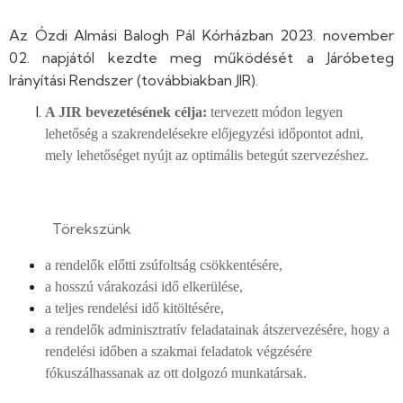
Az Ózdi Almási Balogh Pál Kórházban 2023. november
02. napjától kezdte meg működését a Járóbeteg
Irányítási Rendszer (továbbiakban JIR).
A JIR bevezetésének célja:
tervezett módon legyen
lehetőség a szakrendelésekre előjegyzési időpontot adni,
mely lehetőséget nyújt az optimális betegút szervezéshez.
Törekszünk
a rendelők előtti zsúfoltság csökkentésére,
a hosszú várakozási idő elkerülése,
a teljes rendelési idő kitöltésére,
a rendelők adminisztratív feladatainak átszervezésére, hogy a
rendelési időben a szakmai feladatok végzésére
fókuszálhassanak az ott dolgozó munkatársak.