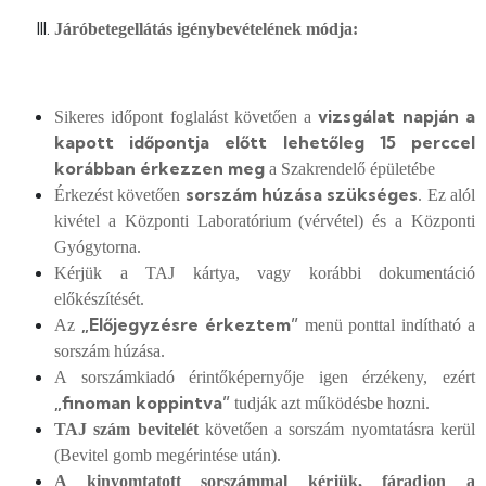
Járóbetegellátás igénybevételének módja:
vizsgálat napján a
Sikeres időpont foglalást követően a
kapott időpontja előtt lehetőleg 15 perccel
korábban érkezzen meg
a Szakrendelő épületébe
sorszám húzása szükséges
Érkezést követően
. Ez alól
kivétel a Központi Laboratórium (vérvétel) és a Központi
Gyógytorna.
Kérjük a TAJ kártya, vagy korábbi dokumentáció
előkészítését.
„Előjegyzésre érkeztem”
Az
menü ponttal indítható a
sorszám húzása.
A sorszámkiadó érintőképernyője igen érzékeny, ezért
„finoman koppintva”
tudják azt működésbe hozni.
TAJ szám bevitelét
követően a sorszám nyomtatásra kerül
(Bevitel gomb megérintése után).
A kinyomtatott sorszámmal kérjük, fáradjon a