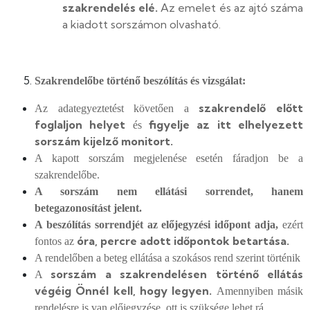
szakrendelés elé.
Az emelet és az ajtó száma
a kiadott sorszámon olvasható.
Szakrendelőbe történő beszólítás és vizsgálat:
szakrendelő előtt
Az adategyeztetést követően a
foglaljon helyet
figyelje az itt elhelyezett
és
sorszám kijelző monitort.
A kapott sorszám megjelenése esetén fáradjon be a
szakrendelőbe.
A sorszám nem ellátási sorrendet, hanem
betegazonosítást jelent.
A beszólítás sorrendjét az előjegyzési időpont adja,
ezért
óra, percre adott időpontok betartása.
fontos az
A rendelőben a beteg ellátása a szokásos rend szerint történik
sorszám a szakrendelésen történő ellátás
A
végéig Önnél kell, hogy legyen.
Amennyiben másik
rendelésre is van előjegyzése, ott is szüksége lehet rá.