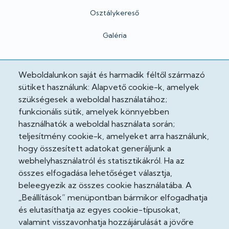
Osztálykereső
Galéria
Hivatalos
Weboldalunkon saját és harmadik féltől származó
sütiket használunk: Alapvető cookie-k, amelyek
Adatkezelési tájékoztató
szükségesek a weboldal használatához;
funkcionális sütik, amelyek könnyebben
Adatvédelmi tisztviselő
használhatók a weboldal használata során;
teljesítmény cookie-k, amelyeket arra használunk,
Akadálymentesítési nyilatkozat
hogy összesített adatokat generáljunk a
Cooekie szabályzat
webhelyhasználatról és statisztikákról. Ha az
összes elfogadása lehetőséget választja,
Felhasználási feltételek
beleegyezik az összes cookie használatába. A
„Beállítások” menüpontban bármikor elfogadhatja
Impresszum
és elutasíthatja az egyes cookie-típusokat,
valamint visszavonhatja hozzájárulását a jövőre
Jogi nyilatkozatok