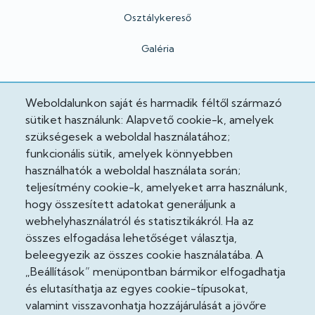
Osztálykereső
Galéria
Hivatalos
Weboldalunkon saját és harmadik féltől származó
sütiket használunk: Alapvető cookie-k, amelyek
Adatkezelési tájékoztató
szükségesek a weboldal használatához;
funkcionális sütik, amelyek könnyebben
Adatvédelmi tisztviselő
használhatók a weboldal használata során;
teljesítmény cookie-k, amelyeket arra használunk,
Akadálymentesítési nyilatkozat
hogy összesített adatokat generáljunk a
Cooekie szabályzat
webhelyhasználatról és statisztikákról. Ha az
összes elfogadása lehetőséget választja,
Felhasználási feltételek
beleegyezik az összes cookie használatába. A
„Beállítások” menüpontban bármikor elfogadhatja
Impresszum
és elutasíthatja az egyes cookie-típusokat,
valamint visszavonhatja hozzájárulását a jövőre
Jogi nyilatkozatok