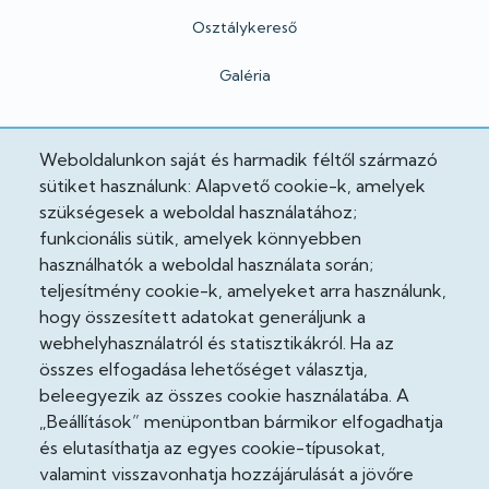
Osztálykereső
Galéria
Hivatalos
Weboldalunkon saját és harmadik féltől származó
sütiket használunk: Alapvető cookie-k, amelyek
Adatkezelési tájékoztató
szükségesek a weboldal használatához;
funkcionális sütik, amelyek könnyebben
Adatvédelmi tisztviselő
használhatók a weboldal használata során;
teljesítmény cookie-k, amelyeket arra használunk,
Akadálymentesítési nyilatkozat
hogy összesített adatokat generáljunk a
Cooekie szabályzat
webhelyhasználatról és statisztikákról. Ha az
összes elfogadása lehetőséget választja,
Felhasználási feltételek
beleegyezik az összes cookie használatába. A
„Beállítások” menüpontban bármikor elfogadhatja
Impresszum
és elutasíthatja az egyes cookie-típusokat,
valamint visszavonhatja hozzájárulását a jövőre
Jogi nyilatkozatok