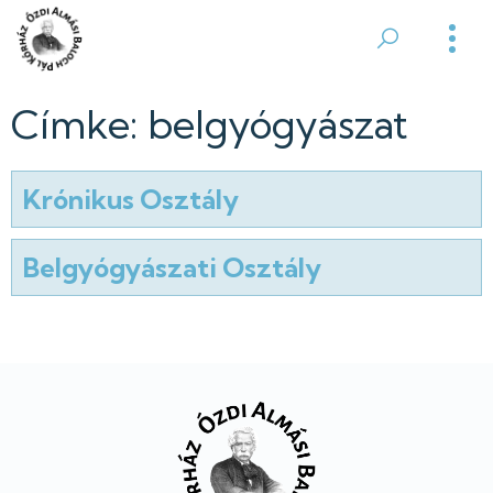
Ugrás
a
Ózdi
tartalomra
Almási
Címke: belgyógyászat
Balogh
Krónikus Osztály
Pál
Kórház
Belgyógyászati Osztály
Lábléc