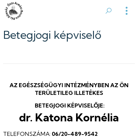
Ugrás
a
Ózdi
tartalomra
Almási
Betegjogi képviselő
Balogh
Pál
Kórház
AZ EGÉSZSÉGÜGYI INTÉZMÉNYBEN AZ ÖN
TERÜLETILEG ILLETÉKES
BETEGJOGI KÉPVISELŐJE:
dr. Katona Kornélia
TELEFONSZÁMA:
06/20-489-9542