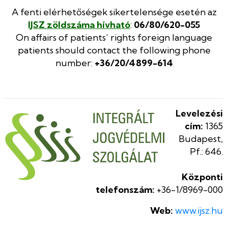
A fenti elérhetőségek sikertelensége esetén az
IJSZ zöldszáma hívható
:
06/80/620-055
On affairs of patients’ rights foreign language
patients should contact the following phone
number:
+36/20/4899-614
Levelezési
cím:
1365
Budapest,
Pf.: 646.
Központi
telefonszám:
+36-1/8969-000
Web:
www.ijsz.hu