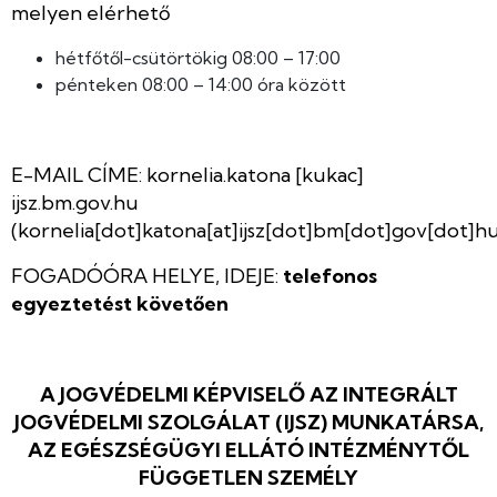
melyen elérhető
hétfőtől-csütörtökig 08:00 – 17:00
pénteken 08:00 – 14:00 óra között
E-MAIL CÍME:
kornelia.katona
[kukac]
ijsz.bm.gov.hu
(kornelia[dot]katona[at]ijsz[dot]bm[dot]gov[dot]h
FOGADÓÓRA HELYE, IDEJE:
telefonos
egyeztetést követően
A JOGVÉDELMI KÉPVISELŐ AZ INTEGRÁLT
JOGVÉDELMI SZOLGÁLAT (IJSZ) MUNKATÁRSA,
AZ EGÉSZSÉGÜGYI ELLÁTÓ INTÉZMÉNYTŐL
FÜGGETLEN SZEMÉLY