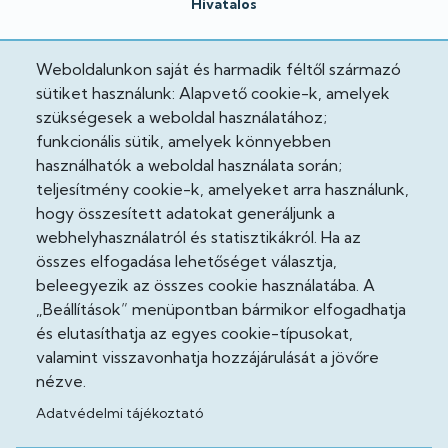
Hivatalos
Adatkezelési tájékoztató
Weboldalunkon saját és harmadik féltől származó
Adatvédelmi tisztviselő
sütiket használunk: Alapvető cookie-k, amelyek
szükségesek a weboldal használatához;
Akadálymentesítési nyilatkozat
funkcionális sütik, amelyek könnyebben
használhatók a weboldal használata során;
Cooekie szabályzat
teljesítmény cookie-k, amelyeket arra használunk,
hogy összesített adatokat generáljunk a
Felhasználási feltételek
webhelyhasználatról és statisztikákról. Ha az
összes elfogadása lehetőséget választja,
Impresszum
beleegyezik az összes cookie használatába. A
„Beállítások” menüpontban bármikor elfogadhatja
Jogi nyilatkozatok
és elutasíthatja az egyes cookie-típusokat,
valamint visszavonhatja hozzájárulását a jövőre
Közösség
nézve.
Adatvédelmi tájékoztató
Facebook