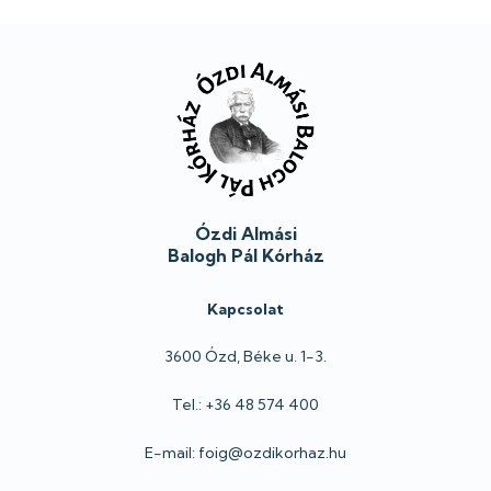
Lábléc
Ózdi Almási
Balogh Pál Kórház
Kapcsolat
3600 Ózd, Béke u. 1-3.
Tel.: +36 48 574 400
E-mail: foig@ozdikorhaz.hu