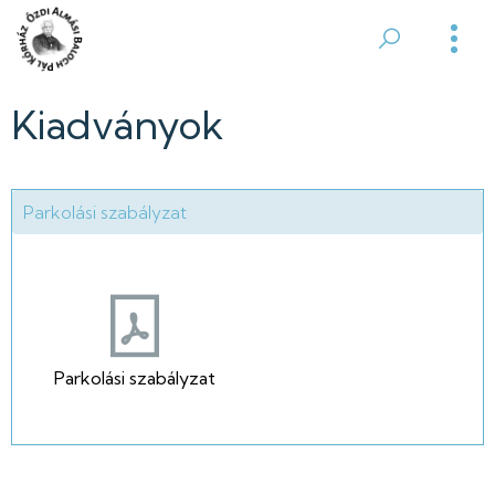
Ugrás
a
Ózdi
tartalomra
Almási
Kiadványok
Balogh
Pál
Parkolási szabályzat
Kórház
Parkolási szabályzat