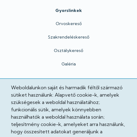
Gyorslinkek
Orvoskereső
Szakrendeléskereső
Osztálykereső
Galéria
Hivatalos
Weboldalunkon saját és harmadik féltől származó
sütiket használunk: Alapvető cookie-k, amelyek
Adatkezelési tájékoztató
szükségesek a weboldal használatához;
funkcionális sütik, amelyek könnyebben
Adatvédelmi tisztviselő
használhatók a weboldal használata során;
teljesítmény cookie-k, amelyeket arra használunk,
Akadálymentesítési nyilatkozat
hogy összesített adatokat generáljunk a